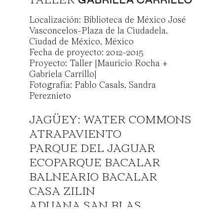
TALLER
Localización: Biblioteca de México José
ACERCA
Vasconcelos-Plaza de la Ciudadela,
Ciudad de México, México
PROYECTOS
Fecha de proyecto: 2012-2015
Proyecto: Taller |Mauricio Rocha +
Gabriela Carrillo|
CONTACTO
Fotografía: Pablo Casals, Sandra
Pereznieto
JAGÜEY: WATER COMMONS
info@gabrielacarrillo.mx
ATRAPAVIENTO
PARQUE DEL JAGUAR
media@gabrielacarrillo.mx
ECOPARQUE BACALAR
BALNEARIO BACALAR
ig. t.gabrielacarrillo
CASA ZILIN
55 8968 3631
ADUANA SAN BLAS
MUELLE DE SAN BLAS