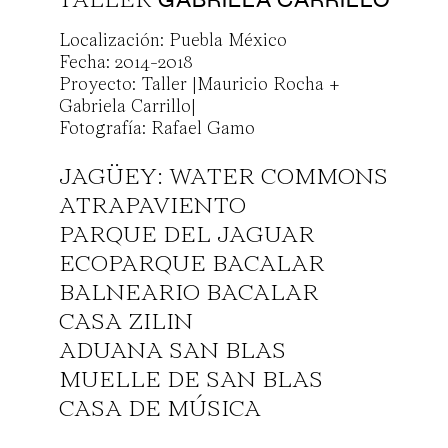
TALLER
Localización: Puebla México
ACERCA
Fecha: 2014-2018
Proyecto: Taller |Mauricio Rocha +
PROYECTOS
Gabriela Carrillo|
Fotografía: Rafael Gamo
CONTACTO
JAGÜEY: WATER COMMONS
ATRAPAVIENTO
PARQUE DEL JAGUAR
info@gabrielacarrillo.mx
ECOPARQUE BACALAR
BALNEARIO BACALAR
media@gabrielacarrillo.mx
CASA ZILIN
ADUANA SAN BLAS
ig. t.gabrielacarrillo
MUELLE DE SAN BLAS
CASA DE MÚSICA
55 8968 3631
ESTACIÓN TAPACHULA